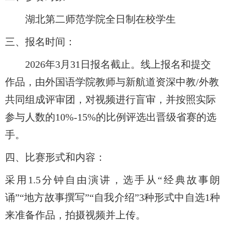
湖北第二师范学院全日制在校学生
三、报名时间：
2026
年
3
月
31
日报名截止。线上报名和提交
作品，由外国语学院教师与新航道资深中教
/
外教
共同组成评审团，对视频进行盲审，并按照实际
参与人数的
10%-15%
的比例评选出晋级省赛的选
手。
四、比赛形式和内容：
采用
1.5
分钟自由演讲，选手从“经典故事朗
诵”“地方故事撰写”“自我介绍”
3
种形式中自选
1
种
来准备作品，拍摄视频并上传。