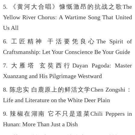
5.
《黄河大合唱》慷慨激昂的抗战之歌
The
Yellow River Chorus: A Wartime Song That United
Us All
6.
工匠精神 干活要凭良心
The Spirit of
Craftsmanship: Let Your Conscience Be Your Guide
7.
大雁塔 玄奘西行
Dayan Pagoda: Master
Xuanzang and His Pilgrimage Westward
8.
陈忠实 白鹿原上的鲜活文学
Chen Zongshi
：
Life and Literature on the White Deer Plain
9.
辣椒在湖南 它不只是道菜
Chili Peppers in
Hunan: More Than Just a Dish