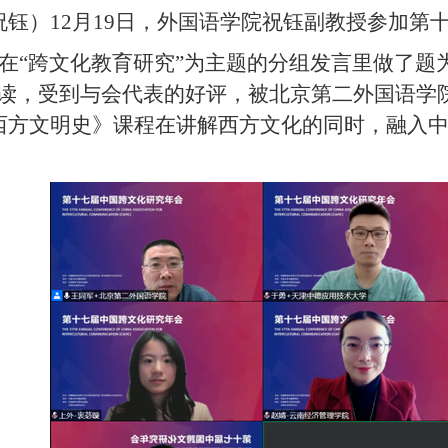
祝钰）12月19日
，
外国语学院祝钰副教授
参加
第
在
“
跨文化教育研究
”
为主题的分组发言里做
了题
读
，受到与会代表的好评，
被北京第二外国语学
西方文明史》课程在讲解西方文化的同时，融入