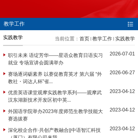
教学工作
实践教学
当前位置：
首页
教学工作
实践教学
2026-07-01
职引未来 语绽芳华——星语众教育日语实习
就业 专场宣讲会圆满举办
2026-06-27
赛场逐词砺素养 以赛促教育英才 第六届 “外
教社・词达人杯”省...
2023-04-12
优质英语课堂观摩实践教学系列——观摩武
汉东湖新技术开发区初中英...
2023-04-12
外国语学院举办2023年度师范生教学技能大
赛选拔赛
2023-04-12
深化校企合作·共创产教融合||中语智汇科技
（厦门）有限公司来我...