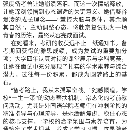
强度备考曾让她崩溃落泪。而这一次情绪释放，
让她深刻领悟到心态调适的关键意义。她借鉴谷
爱凌的成长理念——“掌控大脑与身体，其余顺
其自然”，主动调整心态，将赴京复试视为一场
青春的历练，最终从容完成面试。
在她看来，考研的收获远不止一纸通知书。备
考期间获得的雅思成绩，成为复试的重要加分
项；大学四年认真对待的课堂展示与学科竞赛，
让她在面试中充分展现了扎实的学术素养与综合
潜力。过往每一份积累，都成为圆梦路上的基
石。
备考路上，我从未孤军奋战。”她感慨道，学
“
校“一生一策”的动态帮扶机制、常态化的考前慰
问活动，尤其是外国语学院老师们在冲刺阶段的
精准指导与心理疏导，是她缓解焦虑、稳住心态
的核心支撑。“学校的治学氛围与素养培育，为
我筑牢了学术根基，养成了学习习惯，这是跨考