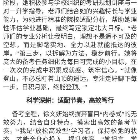
阶段，她积极参与学校组织的考研规划讲座与一
对一升学指导，老师们结合她的兴趣特长与学业
能力，为她进行精准的院校适配分析，帮助她理
性评估学业基础，最终笃定锁定北大目标。“老
师们的专业分析让我明白，理想不是遥不可及的
空想，而是脚踏实地、全力以赴就能抵达的彼
岸。”第三步，以拆解为方法，稳步前行。她将
庞大的备考任务细化为每日可完成的小目标，在
一次次的完成中积累成就感、筑牢信心。“就像
登山，不必总盯着山顶的遥远，专注走好脚下每
一步，日积月累，终能登顶。”
科学深耕：适配节奏，高效笃行
备考全程，徐文妍始终摒弃盲目“内卷式”的无
效努力，结合自身特点，摸索出高效的备考节
奏。“我是‘放松高效型’学习者，保持松弛的状
态，才能全身心投入、提升效率。”她坦言，学