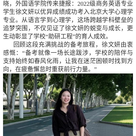
晓，外国语学院传来捷报：
2022
级商务英语专业
学生徐文妍以优异成绩成功考入北京大学心理学
专业。从语言学到心理学，这场跨越学科壁垒的
追梦突围，不仅见证了徐文妍的蜕变与成长，更
生动彰显了学校“助研工程”的育人成效。
回顾这段充满挑战的备考旅程，徐文妍由衷
感慨：“备考就像一场长途跋涉，学校的陪伴与
支持始终如春风化雨，让我在迷茫困顿时找到方
向，在疲惫懈怠时重获前行力量。”